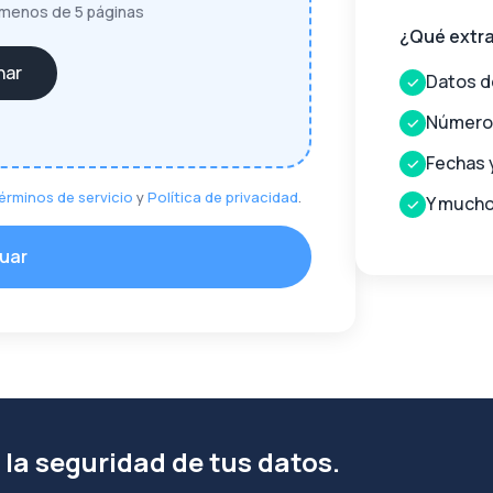
menos de 5 páginas
¿Qué extr
nar
Datos d
✓
Número 
✓
Fechas 
✓
érminos de servicio
y
Política de privacidad
.
Y much
✓
uar
la seguridad de tus datos.