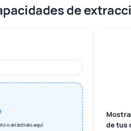
apacidades de extracc
Mostra
de tus
o o arrástralo aquí