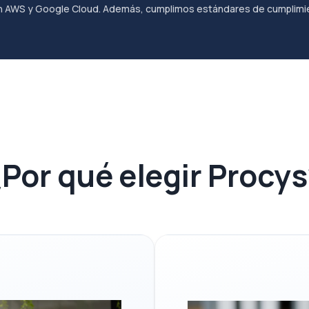
en AWS y Google Cloud. Además, cumplimos estándares de cumplimi
¿Por qué elegir Procys